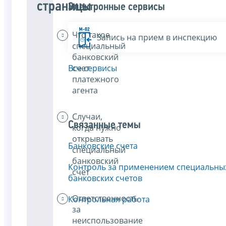
страницы
Электронные сервисы
Что такое
Запись на прием в инспекцию
специальный
банковский
счет
Все сервисы
платежного
агента
Случаи,
Связанные темы
когда нужно
открывать
Банковские счета
специальный
банковский
Контроль за применением специальны
счет
банковских счетов
Ответственность
Контрольная работа
за
неиспользование