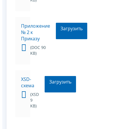
Приложение
Загрузить
№ 2 к
Приказу
(DOC 90
KB)
XSD-
Загрузить
схема
(XSD
9
KB)