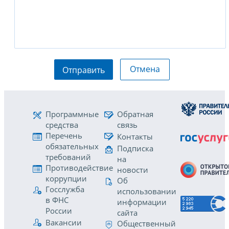
Отмена
Отправить
Программные
Обратная
средства
связь
Перечень
Контакты
обязательных
Подписка
требований
на
Противодействие
новости
коррупции
Об
Госслужба
использовании
в ФНС
информации
России
сайта
Вакансии
Общественный