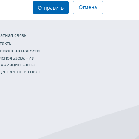
Отмена
Отправить
атная связь
такты
писка на новости
использовании
ормации сайта
ественный совет