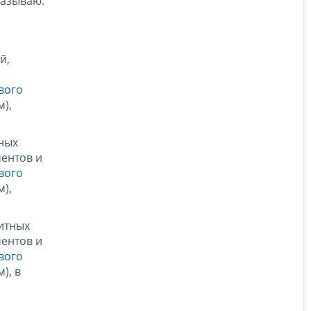
казываю:
й,
вого
),
тных
ментов и
вого
),
итных
ментов и
вого
), в