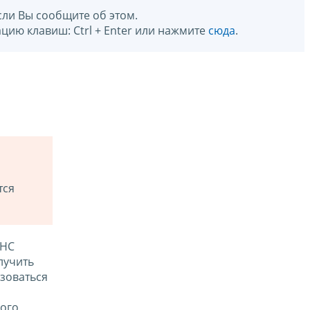
сли Вы сообщите об этом.
цию клавиш: Ctrl + Enter или нажмите
сюда
.
тся
ФНС
лучить
зоваться
ого