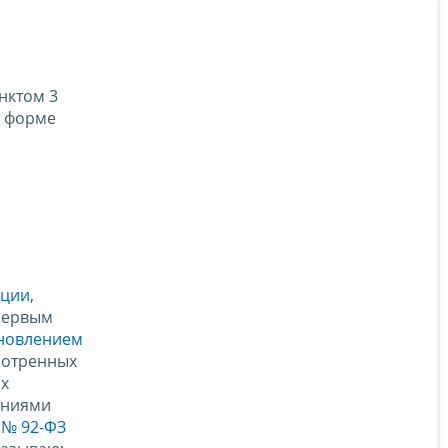
нктом 3
й форме
ации
,
 первым
новлением
мотренных
их
ениями
 № 92-ФЗ