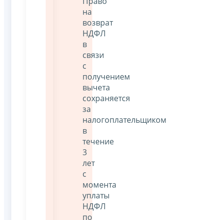
Право
на
возврат
НДФЛ
в
связи
с
получением
вычета
сохраняется
за
налогоплательщиком
в
течение
3
лет
с
момента
уплаты
НДФЛ
по