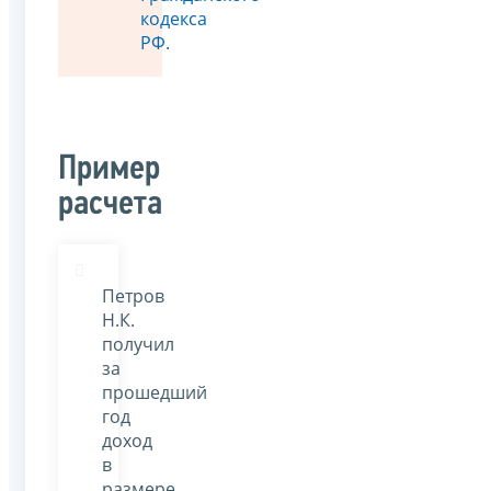
кодекса
РФ
.
Пример
расчета
Петров
Н.К.
получил
за
прошедший
год
доход
в
размере