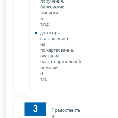
поручения,
банковские
выписки
и
т.п.);
договоры
(соглашения)
на
пожертвование,
оказание
благотворительной
помощи
и
т.п.
3
Предоставить
в