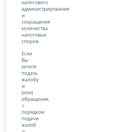
налогового
администрирования
и
сокращения
количества
налоговых
споров.
Если
Вы
хотите
подать
жалобу
и
(или)
обращение,
с
порядком
подачи
жалоб
и