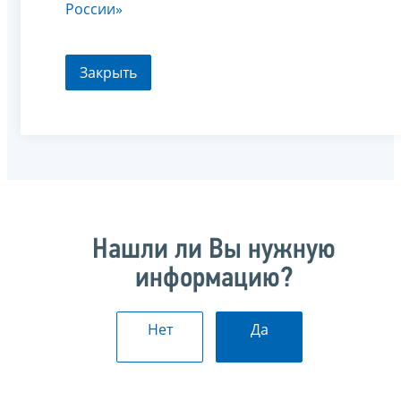
России»
Закрыть
Нашли ли Вы нужную
информацию?
Нет
Да