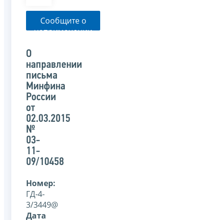
Сообщите о
неприменении
налоговым
органом
О
указанного
направлении
письма
письма
Минфина
России
от
02.03.2015
№
03-
11-
09/10458
Номер:
ГД-4-
3/3449@
Дата