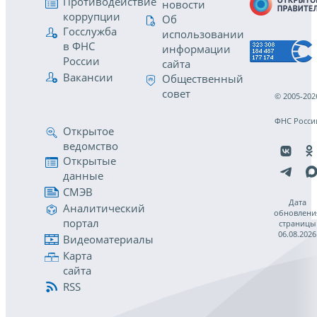
Противодействие
новости
коррупции
Об
Госслужба
использовании
в ФНС
информации
России
сайта
Вакансии
Общественный
совет
© 2005-202
ФНС Росси
Открытое
ведомство
Открытые
данные
СМЭВ
Дата
Аналитический
обновлени
портал
страницы
06.08.2026
Видеоматериалы
Карта
сайта
RSS