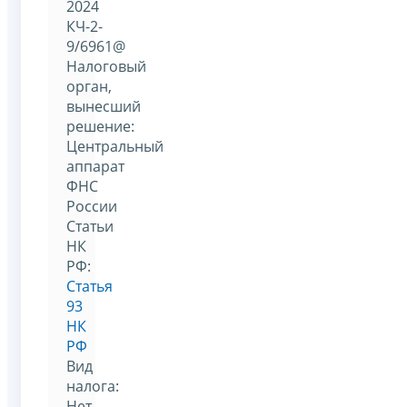
2024
КЧ-2-
9/6961@
Налоговый
орган,
вынесший
решение:
Центральный
аппарат
ФНС
России
Статьи
НК
РФ:
Статья
93
НК
РФ
Вид
налога:
Нет