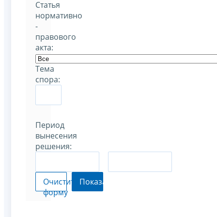
Статья
нормативно
-
правового
акта:
Тема
спора:
Период
вынесения
решения:
–
Очистить
Показать
форму