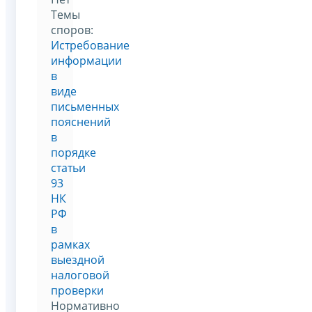
Темы
споров:
Истребование
информации
в
виде
письменных
пояснений
в
порядке
статьи
93
НК
РФ
в
рамках
выездной
налоговой
проверки
Нормативно