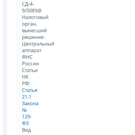
СД-4-
9/5089@
Налоговый
орган,
вынесший
решение:
Центральный
аппарат
ФНС
России
Статьи
НК
РФ:
Статья
21.1
Закона
№
129-
ФЗ
Вид