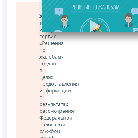
Уважаемые
пользователи!
Интернет-
сервис
«Решения
по
жалобам»
создан
в
целях
предоставления
информации
о
результатах
рассмотрения
Федеральной
налоговой
службой
жалоб