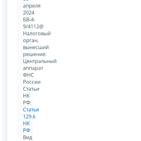
апреля
2024
БВ-4-
9/4112@
Налоговый
орган,
вынесший
решение:
Центральный
аппарат
ФНС
России
Статьи
НК
РФ:
Статья
129.6
НК
РФ
Вид