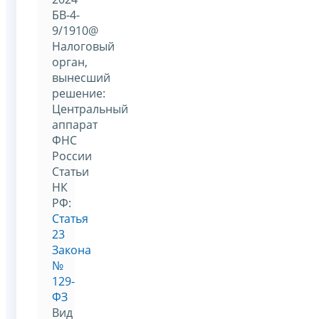
БВ-4-
9/1910@
Налоговый
орган,
вынесший
решение:
Центральный
аппарат
ФНС
России
Статьи
НК
РФ:
Статья
23
Закона
№
129-
ФЗ
Вид