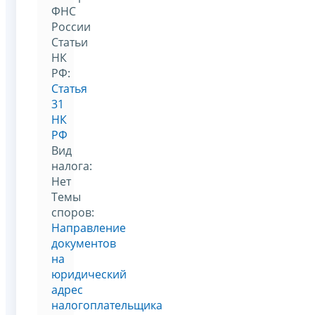
ФНС
России
Статьи
НК
РФ:
Статья
31
НК
РФ
Вид
налога:
Нет
Темы
споров:
Направление
документов
на
юридический
адрес
налогоплательщика