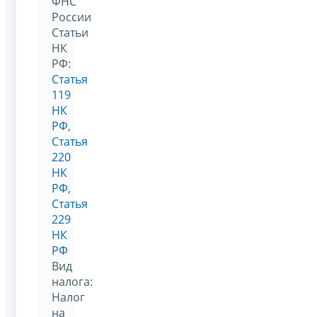
ФНС
России
Статьи
НК
РФ:
Статья
119
НК
РФ
,
Статья
220
НК
РФ
,
Статья
229
НК
РФ
Вид
налога:
Налог
на