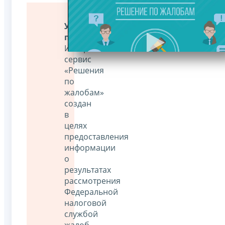
Уважаемые
пользователи!
Интернет-
сервис
«Решения
по
жалобам»
создан
в
целях
предоставления
информации
о
результатах
рассмотрения
Федеральной
налоговой
службой
жалоб