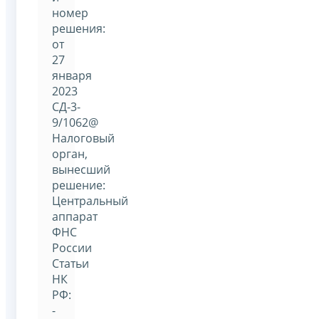
номер
решения:
от
27
января
2023
СД-3-
9/1062@
Налоговый
орган,
вынесший
решение:
Центральный
аппарат
ФНС
России
Статьи
НК
РФ:
-