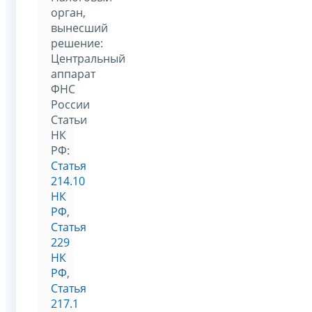
орган,
вынесший
решение:
Центральный
аппарат
ФНС
России
Статьи
НК
РФ:
Статья
214.10
НК
РФ
,
Статья
229
НК
РФ
,
Статья
217.1