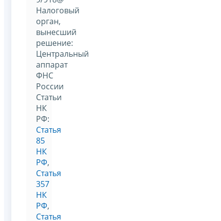
Налоговый
орган,
вынесший
решение:
Центральный
аппарат
ФНС
России
Статьи
НК
РФ:
Статья
85
НК
РФ
,
Статья
357
НК
РФ
,
Статья