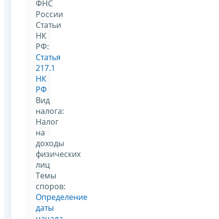
ФНС
России
Статьи
НК
РФ:
Статья
217.1
НК
РФ
Вид
налога:
Налог
на
доходы
физических
лиц
Темы
споров:
Определение
даты
начала