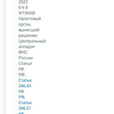
2023
КЧ-3-
9/1960@
Налоговый
орган,
вынесший
решение:
Центральный
аппарат
ФНС
России
Статьи
НК
РФ:
Статья
346.43
НК
РФ
,
Статья
346.51
НК