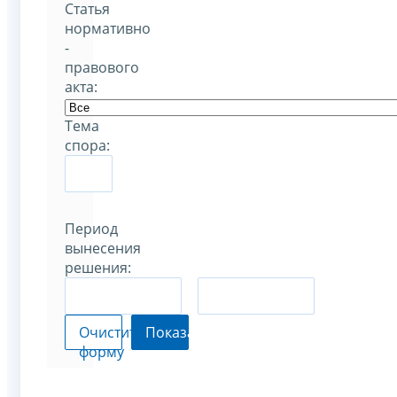
Статья
нормативно
-
правового
акта:
Тема
спора:
Период
вынесения
решения:
–
Очистить
Показать
форму