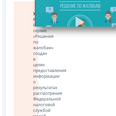
Уважаемые
пользователи!
Интернет-
сервис
«Решения
по
жалобам»
создан
в
целях
предоставления
информации
о
результатах
рассмотрения
Федеральной
налоговой
службой
жалоб