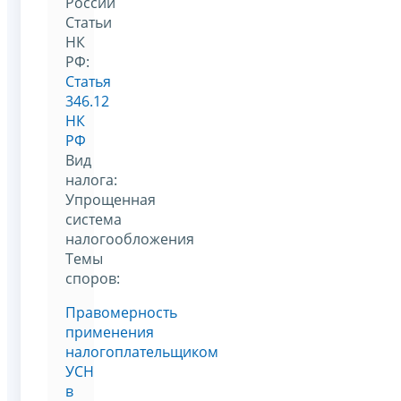
России
Статьи
НК
РФ:
Статья
346.12
НК
РФ
Вид
налога:
Упрощенная
система
налогообложения
Темы
споров:
Правомерность
применения
налогоплательщиком
УСН
в