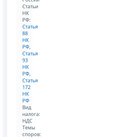
Статьи
НК
РФ:
Статья
88
НК
РФ
,
Статья
93
НК
РФ
,
Статья
172
НК
РФ
Вид
налога:
НДС
Темы
споров: