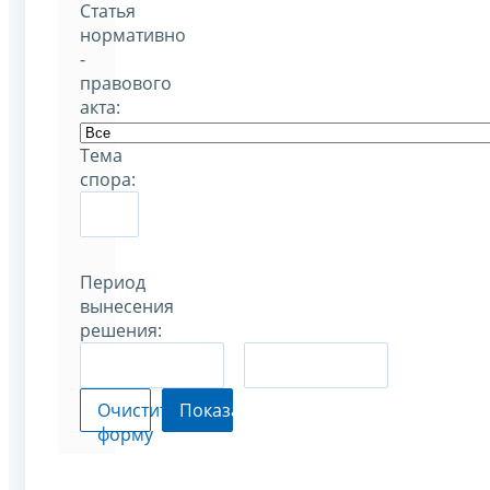
Статья
нормативно
-
правового
акта:
Тема
спора:
Период
вынесения
решения:
–
Очистить
Показать
форму