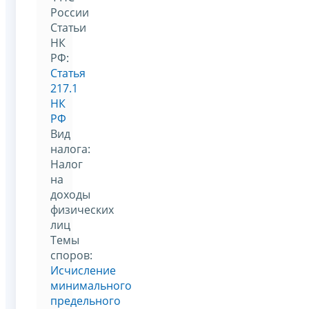
России
Статьи
НК
РФ:
Статья
217.1
НК
РФ
Вид
налога:
Налог
на
доходы
физических
лиц
Темы
споров:
Исчисление
минимального
предельного