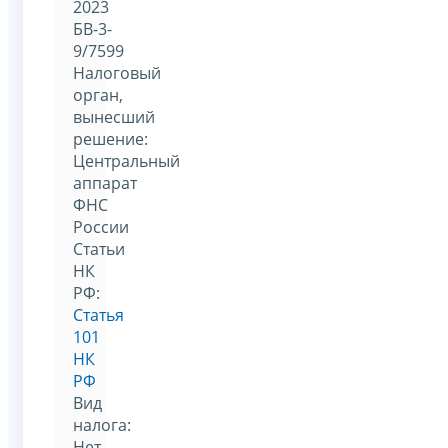
2023
БВ-3-
9/7599
Налоговый
орган,
вынесший
решение:
Центральный
аппарат
ФНС
России
Статьи
НК
РФ:
Статья
101
НК
РФ
Вид
налога:
Нет