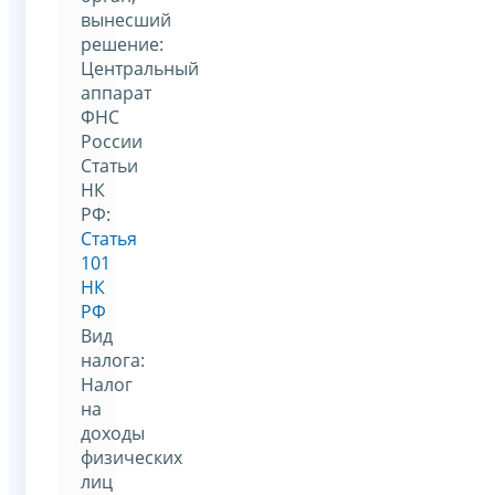
вынесший
решение:
Центральный
аппарат
ФНС
России
Статьи
НК
РФ:
Статья
101
НК
РФ
Вид
налога:
Налог
на
доходы
физических
лиц