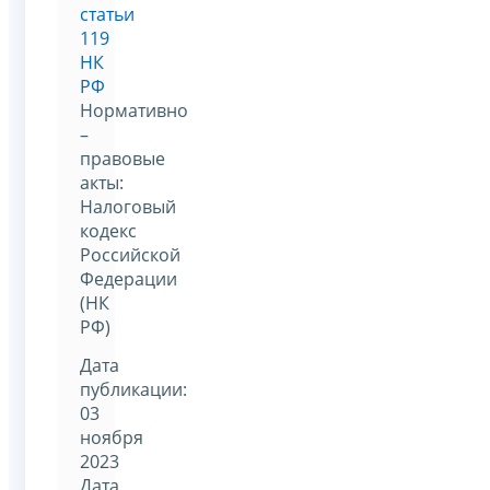
статьи
119
НК
РФ
Нормативно
–
правовые
акты:
Налоговый
кодекс
Российской
Федерации
(НК
РФ)
Дата
публикации:
03
ноября
2023
Дата