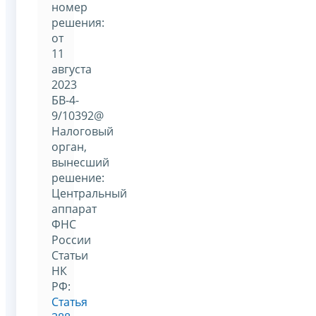
номер
решения:
от
11
августа
2023
БВ-4-
9/10392@
Налоговый
орган,
вынесший
решение:
Центральный
аппарат
ФНС
России
Статьи
НК
РФ:
Статья