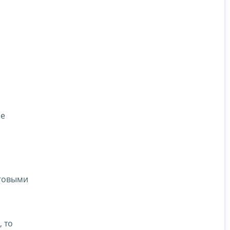
ме
оговыми
 то