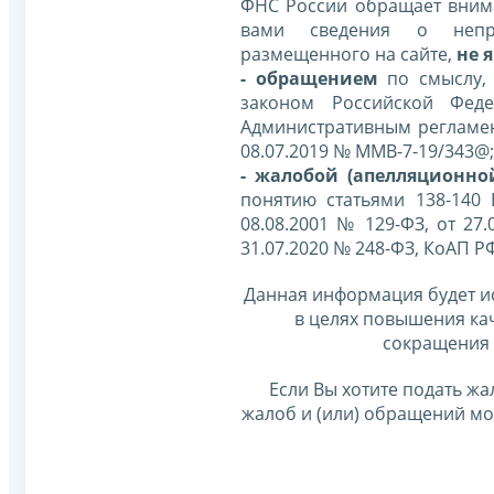
ФНС России обращает внима
вами сведения о непр
размещенного на сайте,
не я
- обращением
по смыслу,
законом Российской Фед
Административным регламе
08.07.2019 № ММВ-7-19/343@;
- жалобой (апелляционно
понятию статьями 138-140
08.08.2001 № 129-ФЗ, от 27.
31.07.2020 № 248-ФЗ, КоАП Р
Данная информация будет и
в целях повышения ка
сокращения 
Если Вы хотите подать жа
жалоб и (или) обращений м