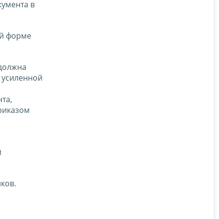
кумента в
ой форме
 должна
а усиленной
та,
риказом
о
й
ков.