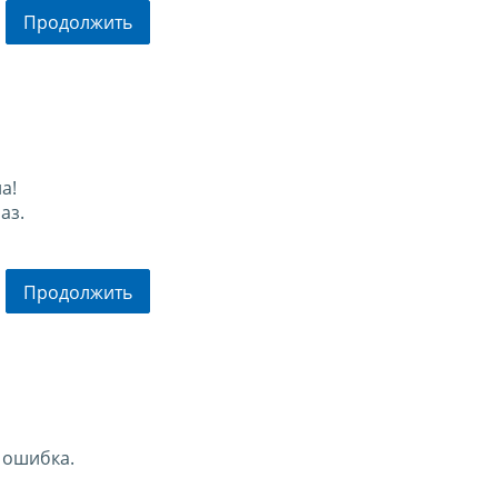
Продолжить
а!
аз.
Продолжить
 ошибка.