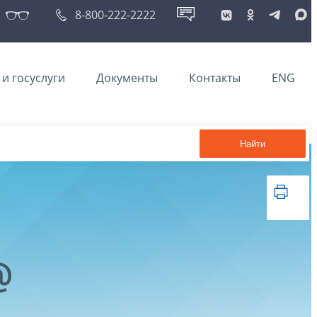
8-800-222-2222
и госуслуги
Документы
Контакты
ENG
Найти
@