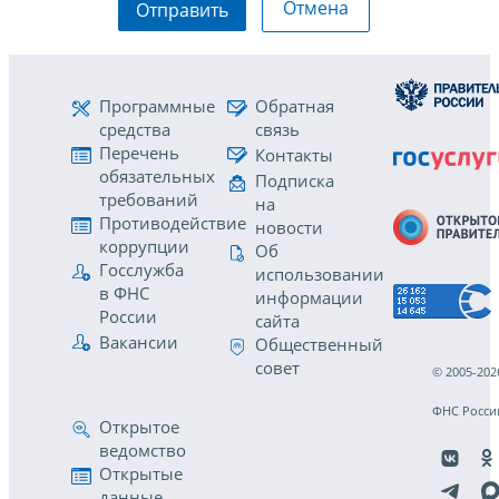
Отмена
Отправить
Программные
Обратная
средства
связь
Перечень
Контакты
обязательных
Подписка
требований
на
Противодействие
новости
коррупции
Об
Госслужба
использовании
в ФНС
информации
России
сайта
Вакансии
Общественный
совет
© 2005-202
ФНС Росси
Открытое
ведомство
Открытые
данные