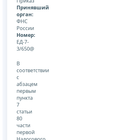
Приказ
Принявший
орган:
ФНС
России
Номер:
ЕД-7-
3/650@
В
соответствии
с
абзацем
первым
пункта
7
статьи
80
части
первой
Налогового