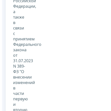
Российской
Федерации,
а
также
в
связи
с
принятием
Федерального
закона
от
31.07.2023
N 389-
ФЗ "О
внесении
изменений
в
части
первую
и
вторую