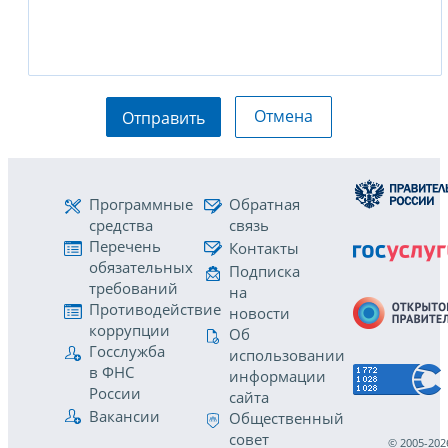
Отмена
Отправить
Программные
Обратная
средства
связь
Перечень
Контакты
обязательных
Подписка
требований
на
Противодействие
новости
коррупции
Об
Госслужба
использовании
в ФНС
информации
России
сайта
Вакансии
Общественный
совет
© 2005-202