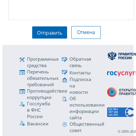
Отмена
Отправить
Программные
Обратная
средства
связь
Перечень
Контакты
обязательных
Подписка
требований
на
Противодействие
новости
коррупции
Об
Госслужба
использовании
в ФНС
информации
России
сайта
Вакансии
Общественный
совет
© 2005-202