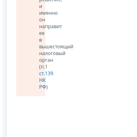
и
именно
он
направит
ее
в
вышестоящий
налоговый
орган
(п.1
ст.139
НК
РФ
)