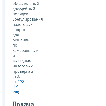
обязательный
досудебный
порядок
урегулирования
налоговых
споров
для
решений
по
камеральным
и
выездным
налоговым
проверкам
(п 2.
ст. 138
НК
РФ
).
Подача