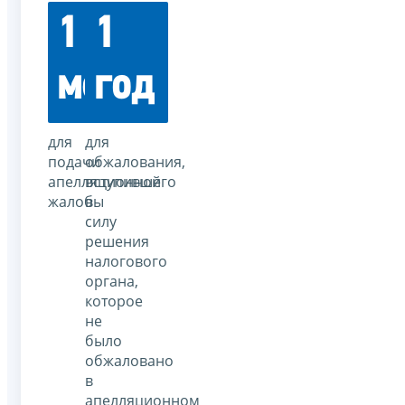
1
1
месяц
год
для
для
подачи
обжалования,
апелляционной
вступившего
жалобы
в
силу
решения
налогового
органа,
которое
не
было
обжаловано
в
апелляционном