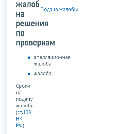
жалоб
Подача жалобы
на
решения
по
проверкам
апелляционная
жалоба
жалоба
Сроки
на
подачу
жалобы
(
ст.139
НК
РФ
)