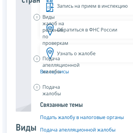
страницы
Запись на прием в инспекцию
Виды
жалоб на
Обратиться в ФНС России
решения
по
проверкам
Узнать о жалобе
Подача
апелляционной
жалобы
Все сервисы
Подача
жалобы
Связанные темы
Подать жалобу в налоговые органы
Виды
Подача апелляционной жалобы