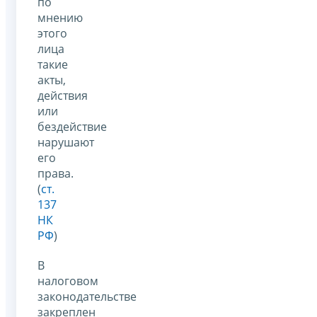
по
мнению
этого
лица
такие
акты,
действия
или
бездействие
нарушают
его
права.
(
ст.
137
НК
РФ
)
В
налоговом
законодательстве
закреплен