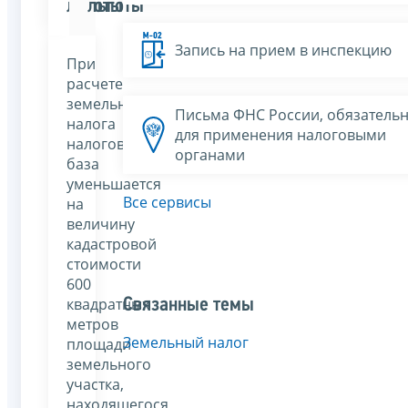
льготы
льготы
Запись на прием в инспекцию
При
расчете
земельного
Письма ФНС России, обязатель
налога
для применения налоговыми
налоговая
органами
база
уменьшается
Все сервисы
на
величину
кадастровой
стоимости
600
квадратных
Связанные темы
метров
Земельный налог
площади
земельного
участка,
находящегося