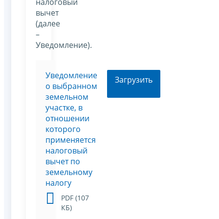
налоговый
вычет
(далее
–
Уведомление).
Уведомление
Загрузить
о выбранном
земельном
участке, в
отношении
которого
применяется
налоговый
вычет по
земельному
налогу
PDF (107
КБ)