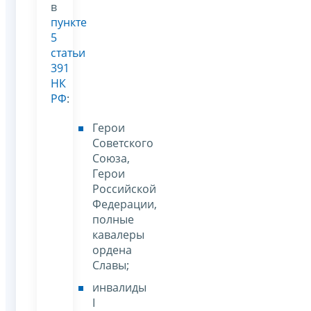
в
пункте
5
статьи
391
НК
РФ
:
Герои
Советского
Союза,
Герои
Российской
Федерации,
полные
кавалеры
ордена
Славы;
инвалиды
I