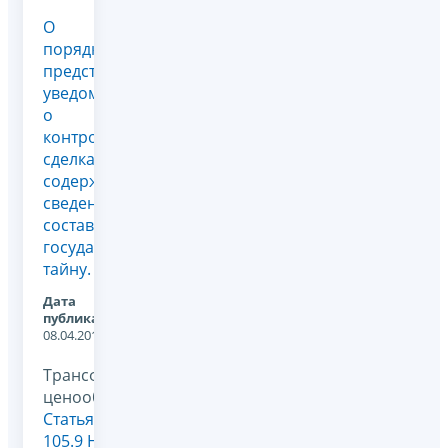
О
порядке
представления
уведомления
о
контролируемых
сделках,
содержащих
сведения,
составляющие
государственную
тайну.
Дата
публикации:
08.04.2014
Трансфертное
ценообразование,
Статья
105.9 НК