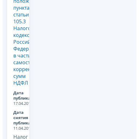
положений
пункта 6
статьи
105.3
Налогового
кодекса
Российской
Федерации
в части
самостоятельной
корректировки
сумм
НДФЛ
Дата
публикации:
17.04.2013
Дата
снятия с
публикации:
11.04.2016
Налог на