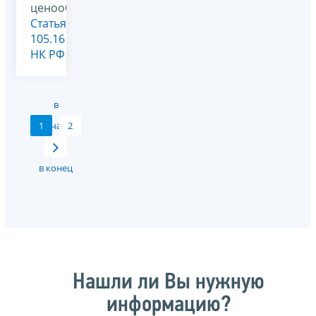
ценообразование,
Статья
105.16
НК РФ
в
1
начало
2
в конец
Нашли ли Вы нужную
информацию?