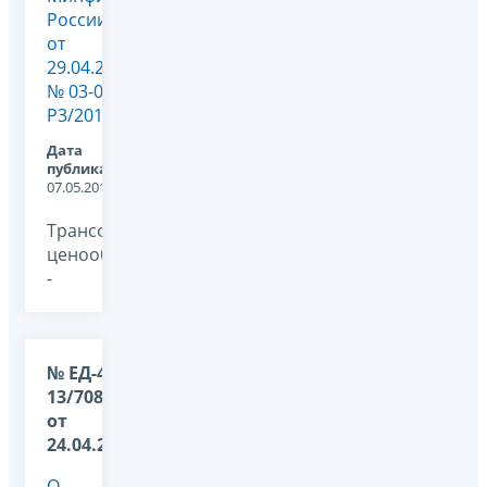
России
от
29.04.2014
№ 03-01-
Р3/20100
Дата
публикации:
07.05.2014
Трансфертное
ценообразование,
-
№ ЕД-4-
13/7083@
от
24.04.2014
О