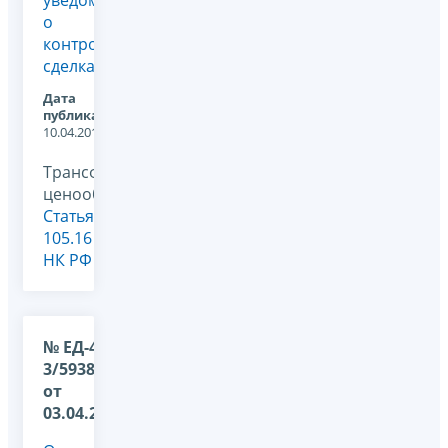
уведомлений
о
контролируемых
сделках
Дата
публикации:
10.04.2013
Трансфертное
ценообразование,
Статья
105.16
НК РФ
№ ЕД-4-
3/5938@
от
03.04.2013