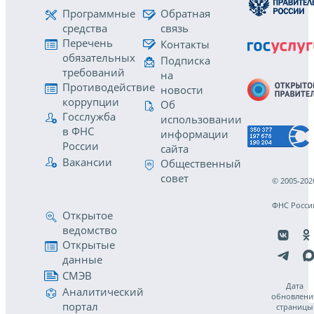
Программные
Обратная
средства
связь
Перечень
Контакты
обязательных
Подписка
требований
на
Противодействие
новости
коррупции
Об
Госслужба
использовании
в ФНС
информации
России
сайта
Вакансии
Общественный
совет
© 2005-202
ФНС Росси
Открытое
ведомство
Открытые
данные
СМЭВ
Дата
Аналитический
обновлени
портал
страницы