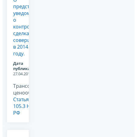
представлении
уведомления
о
контролируемых
сделках,
совершенных
в 2014
году.
Дата
публикации:
27.04.2015
Трансфертное
ценообразование,
Статья
105.3 НК
РФ