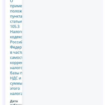
О
применении
положений
пункта 6
статьи
105.3
Налогового
кодекса
Российской
Федерации
в части
самостоятельной
корректировки
налоговой
базы по
НДС и
суммы
этого
налога
Дата