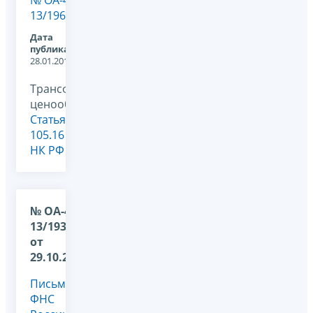
13/19652@
Дата
публикации:
28.01.2014
Трансфертное
ценообразование,
Статья
105.16
НК РФ
№ ОА-4-
13/19348@
от
29.10.2013
Письмо
ФНС