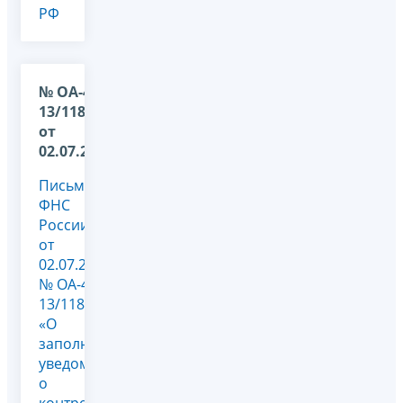
РФ
№ ОА-4-
13/11860
от
02.07.2013
Письмо
ФНС
России
от
02.07.2013
№ ОА-4-
13/11860@
«О
заполнении
уведомлений
о