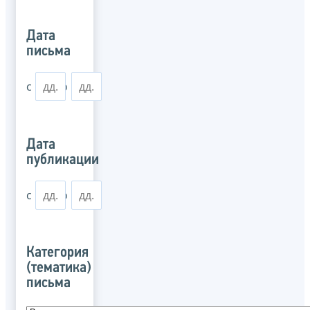
Дата
письма
с
по
Дата
публикации
с
по
Категория
(тематика)
письма