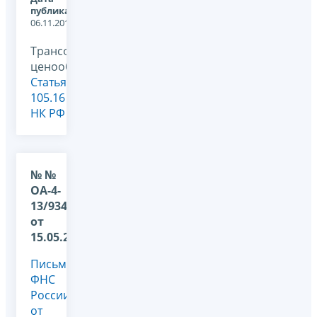
публикации:
06.11.2014
Трансфертное
ценообразование,
Статья
105.16
НК РФ
№ №
ОА-4-
13/9345@
от
15.05.2014
Письмо
ФНС
России
от