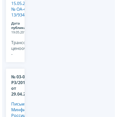
15.05.2014
№ ОА-4-
13/9345@
Дата
публикации:
19.05.2014
Трансфертное
ценообразование,
-
№ 03-01-
Р3/20105
от
29.04.2014
Письмо
Минфина
России