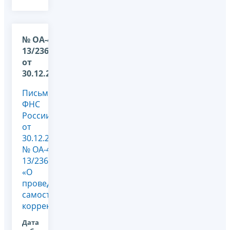
№ ОА-4-
13/23663
от
30.12.2013
Письмо
ФНС
России
от
30.12.2013
№ ОА-4-
13/23663@
«О
проведении
самостоятельных
корректировок»
Дата