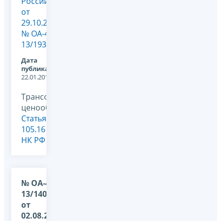
России
от
29.10.2013
№ ОА-4-
13/19348@
Дата
публикации:
22.01.2014
Трансфертное
ценообразование,
Статья
105.16
НК РФ
№ ОА-4-
13/14063@
от
02.08.2013