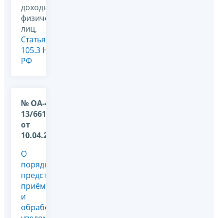
доходы
физических
лиц,
Статья
105.3 НК
РФ
№ ОА-4-
13/6612@
от
10.04.2013
О
порядке
представления,
приёма
и
обработки