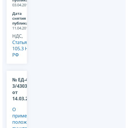
публикации:
03.04.2013
Дата
снятия с
публикации:
11.04.2016
НДС,
Статья
105.3 НК
РФ
№ ЕД-4-
3/4303@
от
14.03.2013
О
применении
положений