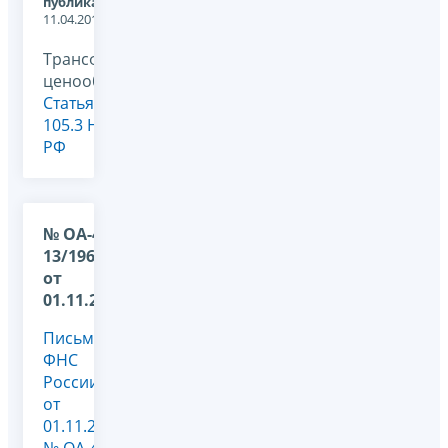
публикации:
11.04.2014
Трансфертное
ценообразование,
Статья
105.3 НК
РФ
№ ОА-4-
13/19652@
от
01.11.2013
Письмо
ФНС
России
от
01.11.2013
№ ОА-4-