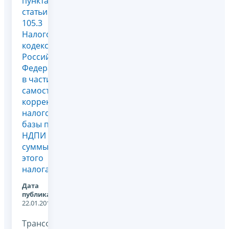
пункта 6
статьи
105.3
Налогового
кодекса
Российской
Федерации
в части
самостоятельной
корректировки
налоговой
базы по
НДПИ и
суммы
этого
налога
Дата
публикации:
22.01.2014
Трансфертное