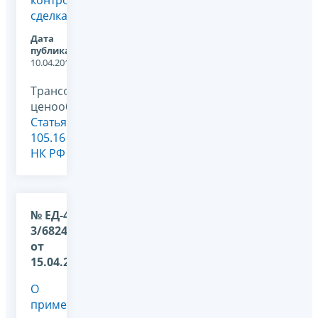
контролируемых
сделках»
Дата
публикации:
10.04.2014
Трансфертное
ценообразование,
Статья
105.16
НК РФ
№ ЕД-4-
3/6824@
от
15.04.2013
О
применении