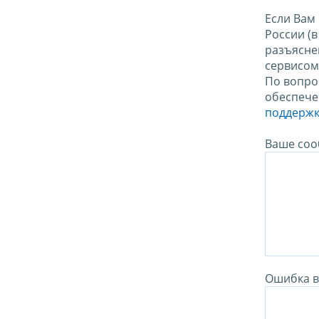
Если Вам
России (
разъясне
сервисо
По вопро
обеспече
поддержк
Ваше соо
Ошибка в 