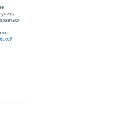
ФНС
лучить
зоваться
ого
ческой