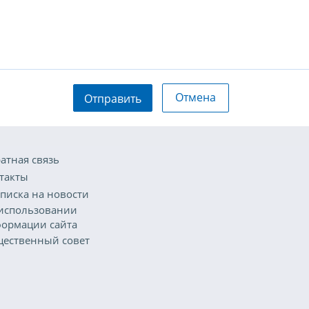
Отмена
Отправить
атная связь
такты
писка на новости
использовании
ормации сайта
ественный совет