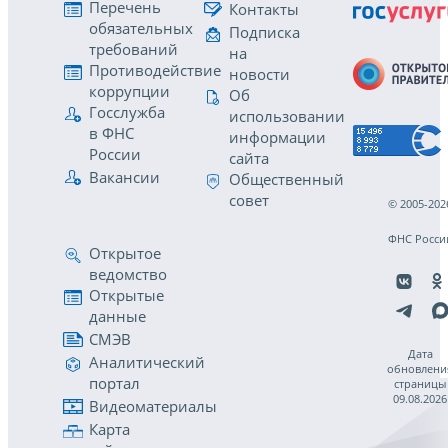
Перечень
Контакты
обязательных
Подписка
требований
на
Противодействие
новости
коррупции
Об
Госслужба
использовании
в ФНС
информации
России
сайта
Вакансии
Общественный
совет
© 2005-202
ФНС Росси
Открытое
ведомство
Открытые
данные
СМЭВ
Дата
Аналитический
обновлени
портал
страницы
09.08.2026
Видеоматериалы
Карта