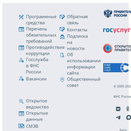
Программные
Обратная
средства
связь
Перечень
Контакты
обязательных
Подписка
требований
на
Противодействие
новости
коррупции
Об
Госслужба
использовании
в ФНС
информации
России
сайта
Вакансии
Общественный
совет
© 2005-202
ФНС Росси
Открытое
ведомство
Открытые
данные
СМЭВ
Дата