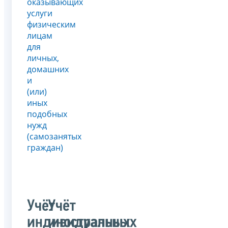
оказывающих
услуги
физическим
лицам
для
личных,
домашних
и
(или)
иных
подобных
нужд
(самозанятых
граждан)
Учёт
Учёт
индивидуальных
иностранных