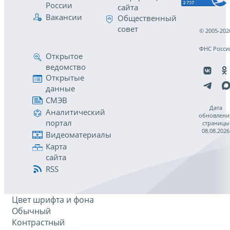
России
сайта
Вакансии
Общественный
совет
© 2005-202
ФНС Росси
Открытое
ведомство
Открытые
данные
СМЭВ
Дата
Аналитический
обновлени
портал
страницы
08.08.2026
Видеоматериалы
Карта
сайта
RSS
Цвет шрифта и фона
Обычный
Контрастный