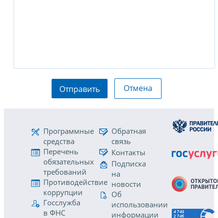
Отмена
Отправить
Программные
Обратная
средства
связь
Перечень
Контакты
обязательных
Подписка
требований
на
Противодействие
новости
коррупции
Об
Госслужба
использовании
в ФНС
информации