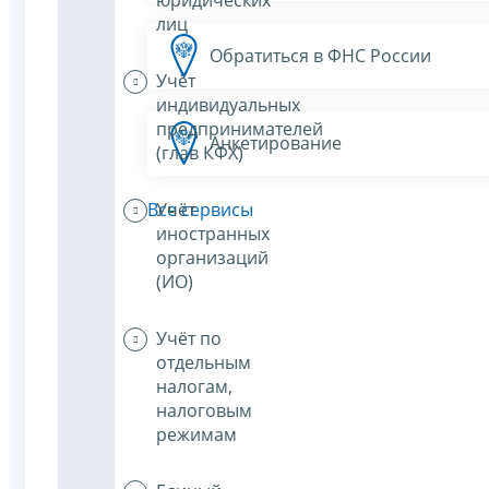
лиц
Обратиться в ФНС России
Учёт
индивидуальных
предпринимателей
Анкетирование
(глав КФХ)
Учёт
Все сервисы
иностранных
организаций
(ИО)
Учёт по
отдельным
налогам,
налоговым
режимам