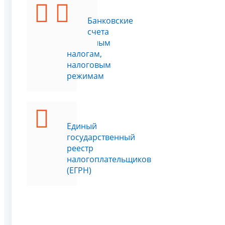
Учёт
Банковские
по
счета
отдельным
налогам,
налоговым
режимам
Единый
государственный
реестр
налогоплательщиков
(ЕГРН)