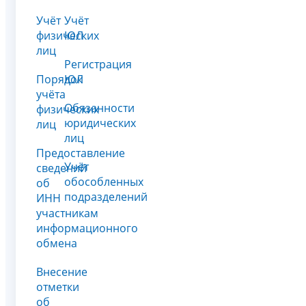
Учёт
Учёт
физических
ЮЛ
лиц
Регистрация
Порядок
ЮЛ
учёта
Обязанности
физических
юридических
лиц
лиц
Предоставление
Учёт
сведений
обособленных
об
подразделений
ИНН
участникам
информационного
обмена
Внесение
отметки
об