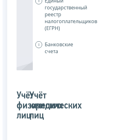
Единый
государственный
реестр
налогоплательщиков
(ЕГРН)
Банковские
счета
Учёт
Учёт
физических
юридических
лиц
лиц