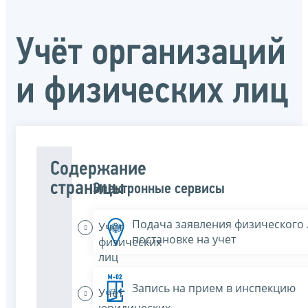
Учёт организаций
и физических лиц
Содержание
страницы
Электронные сервисы
Подача заявления физического 
Учёт
постановке на учет
физических
лиц
Запись на прием в инспекцию
Учёт
юридических