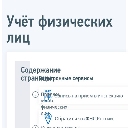
Учёт физических
лиц
Содержание
страницы
Электронные сервисы
Порядок
Запись на прием в инспекцию
учёта
физических
лиц
Обратиться в ФНС России
Учет физических