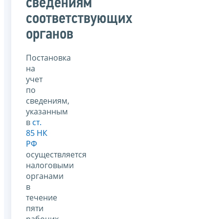
сведениям
соответствующих
органов
Постановка
на
учет
по
сведениям,
указанным
в
ст.
85 НК
РФ
осуществляется
налоговыми
органами
в
течение
пяти