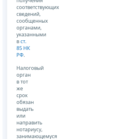
получения
соответствующих
сведений,
сообщенных
органами,
указанными
в
ст.
85 НК
РФ
.
Налоговый
орган
в тот
же
срок
обязан
выдать
или
направить
нотариусу,
занимающемуся