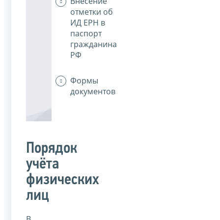
Внесение
отметки об
ИД ЕРН в
паспорт
гражданина
РФ
Формы
документов
Порядок
учёта
физических
лиц
В