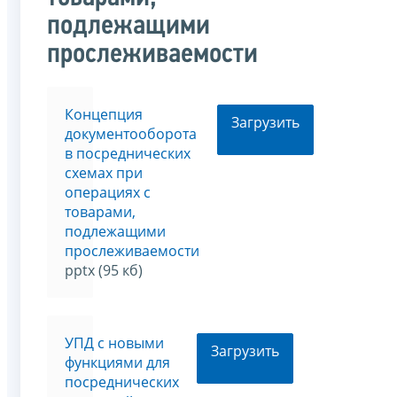
подлежащими
прослеживаемости
Концепция
Загрузить
документооборота
в посреднических
схемах при
операциях с
товарами,
подлежащими
прослеживаемости
pptx (95 кб)
УПД с новыми
Загрузить
функциями для
посреднических