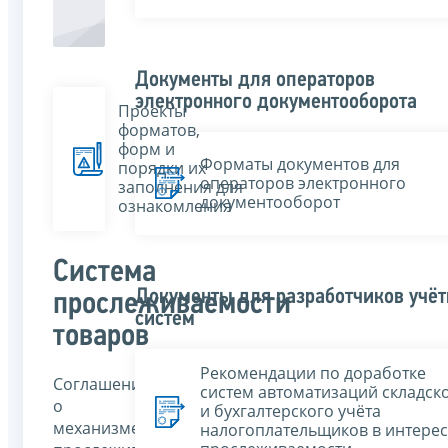
Документы для операторов
электронного документооборота
Проекты
форматов,
форм и
Форматы документов для
порядки их
операторов электронного
заполнения для
документооборот
ознакомления
Система
Документы для разработчиков учё
прослеживаемости
систем
товаров
Рекомендации по доработке
Соглашение
систем автоматизаций складск
о
и бухгалтерского учёта
механизме
налогоплательщиков в интерес