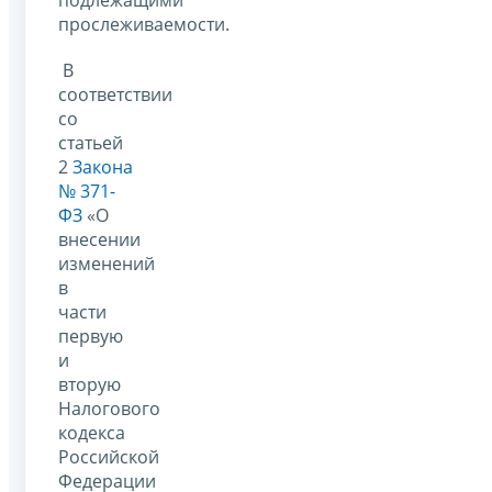
подлежащими
прослеживаемости.
В
соответствии
со
статьей
2
Закона
№ 371-
ФЗ
«О
внесении
изменений
в
части
первую
и
вторую
Налогового
кодекса
Российской
Федерации