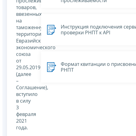
прослеживаемости
прослеживаемости
товаров,
ввезенных
на
Инструкция подключения серв
таможенную
проверки РНПТ к API
территорию
Евразийского
экономического
союза
от
Формат квитанции о присвоен
29.05.2019
РНПТ
(далее
–
Соглашение),
вступило
в силу
3
февраля
2021
года.