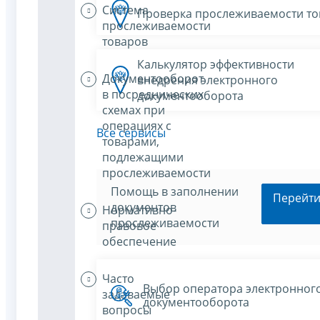
Система
Проверка прослеживаемости то
прослеживаемости
товаров
Калькулятор эффективности
Документооборот
внедрения электронного
в посреднических
документооборота
схемах при
операциях с
Все сервисы
товарами,
подлежащими
прослеживаемости
Помощь в заполнении
Перейт
документов
Нормативно-
прослеживаемости
правовое
обеспечение
Часто
Выбор оператора электронног
задаваемые
документооборота
вопросы