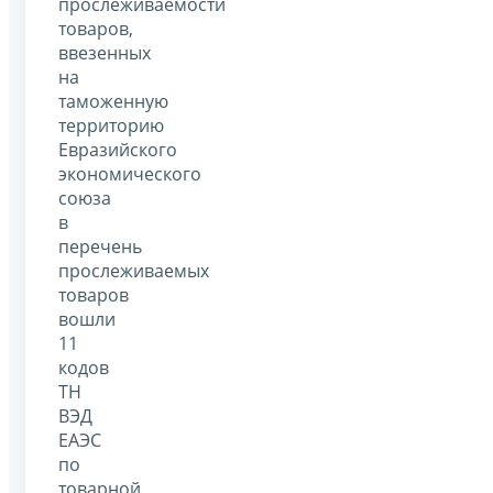
прослеживаемости
товаров,
ввезенных
на
таможенную
территорию
Евразийского
экономического
союза
в
перечень
прослеживаемых
товаров
вошли
11
кодов
ТН
ВЭД
ЕАЭС
по
товарной