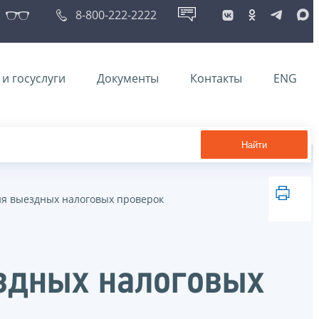
8-800-222-2222
и госуслуги
Документы
Контакты
ENG
Найти
я выездных налоговых проверок
здных налоговых