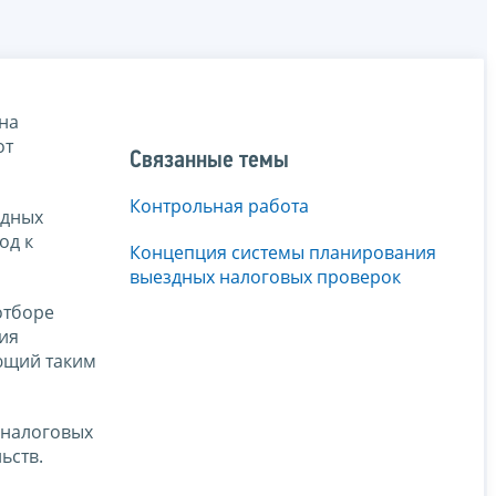
на
от
Связанные темы
Контрольная работа
здных
од к
Концепция системы планирования
выездных налоговых проверок
отборе
ия
ющий таким
 налоговых
ьств.