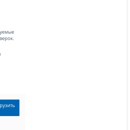
зуемые
верок.
м
рузить