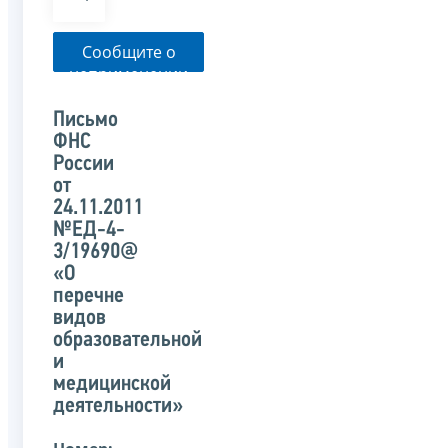
Сообщите о
неприменении
налоговым
органом
Письмо
указанного
ФНС
письма
России
от
24.11.2011
№ЕД-4-
3/19690@
«О
перечне
видов
образовательной
и
медицинской
деятельности»