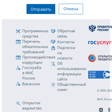
Отмена
Отправить
Программные
Обратная
средства
связь
Перечень
Контакты
обязательных
Подписка
требований
на
Противодействие
новости
коррупции
Об
Госслужба
использовании
в ФНС
информации
России
сайта
Вакансии
Общественный
совет
© 2005-202
ФНС Росси
Открытое
ведомство