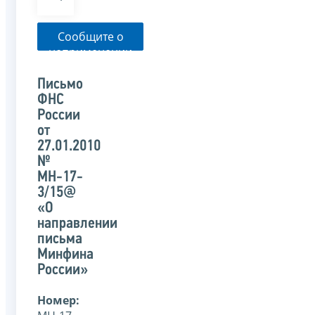
Сообщите о
неприменении
налоговым
органом
Письмо
указанного
ФНС
письма
России
от
27.01.2010
№
МН-17-
3/15@
«О
направлении
письма
Минфина
России»
Номер: