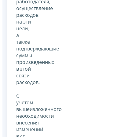
работодателя,
осуществление
расходов
на эти
цели,
а
также
подтверждающие
суммы
произведенных
в этой
связи
расходов.
С
учетом
вышеизложенного
необходимости
внесения
изменений
в ст.