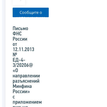
Сообщите о
неприменении
налоговым
органом
Письмо
указанного
ФНС
письма
России
от
12.11.2013
№
ЕД-4-
3/20206@
«О
направлении
разъяснений
Минфина
России»
с
приложением