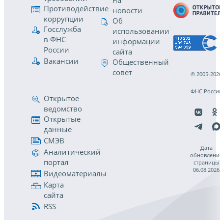
на
Противодействие
новости
коррупции
Об
Госслужба
использовании
в ФНС
информации
России
сайта
Вакансии
Общественный
совет
© 2005-202
ФНС Росси
Открытое
ведомство
Открытые
данные
СМЭВ
Дата
Аналитический
обновлени
портал
страницы
06.08.2026
Видеоматериалы
Карта
сайта
RSS