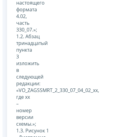
настоящего
формата
4.02,
часть
330_07.»;
1.2. Абзац
тринадцатый
пункта
3
изложить
в
следующей
редакции:
«VO_ZAGSSMRT_2_330_07_04_02_xx,
где хх
–
номер
версии
схемы.»;
1.3. Рисунок 1