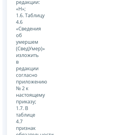
редакции:
«Н»;
1.6. Таблицу
4.6
«Сведения
об
умершем
(СведУмер)»
изложить
в
редакции
согласно
приложению
№ 2 к
настоящему
приказу;
1.7. В
таблице
4.7
признак
обязательности