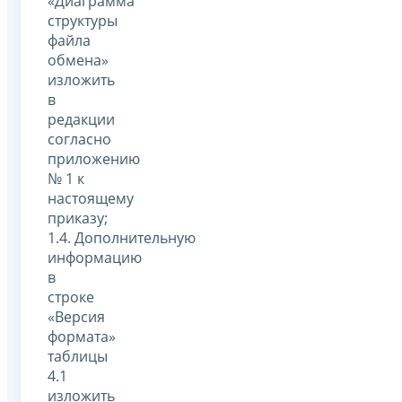
«Диаграмма
структуры
файла
обмена»
изложить
в
редакции
согласно
приложению
№ 1 к
настоящему
приказу;
1.4. Дополнительную
информацию
в
строке
«Версия
формата»
таблицы
4.1
изложить