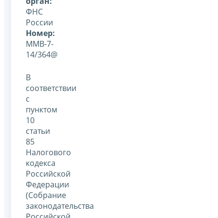
орган:
ФНС
России
Номер:
ММВ-7-
14/364@
В
соответствии
с
пунктом
10
статьи
85
Налогового
кодекса
Российской
Федерации
(Собрание
законодательства
Российской