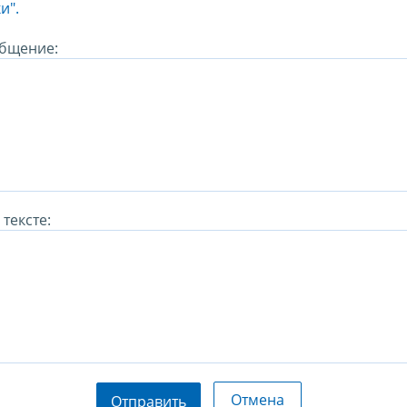
и".
бщение:
тексте:
Отмена
Отправить