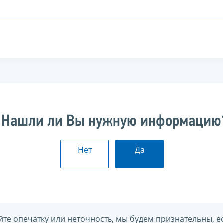
Нашли ли Вы нужную информацию
Нет
Да
йте опечатку или неточность, мы будем признательны, е