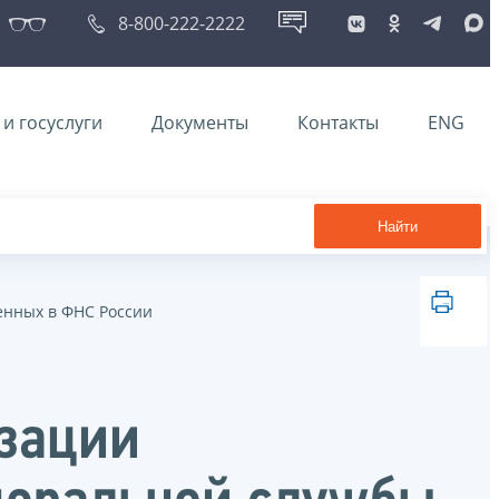
8-800-222-2222
и госуслуги
Документы
Контакты
ENG
Найти
енных в ФНС России
изации