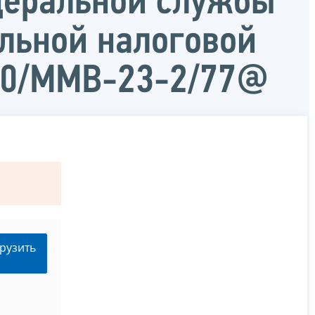
деральной службы
льной налоговой
440/ММВ-23-2/77@
рузить