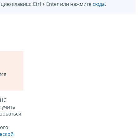
цию клавиш: Ctrl + Enter или нажмите
сюда
.
тся
ФНС
лучить
зоваться
ого
ческой