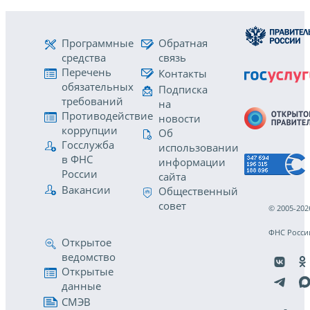
Программные
Обратная
средства
связь
Перечень
Контакты
обязательных
Подписка
требований
на
Противодействие
новости
коррупции
Об
Госслужба
использовании
в ФНС
информации
России
сайта
Вакансии
Общественный
совет
© 2005-202
ФНС Росси
Открытое
ведомство
Открытые
данные
СМЭВ