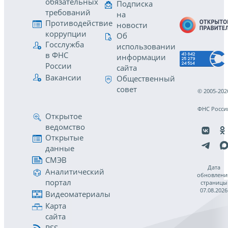
обязательных
Подписка
требований
на
Противодействие
новости
коррупции
Об
Госслужба
использовании
в ФНС
информации
России
сайта
Вакансии
Общественный
совет
© 2005-202
ФНС Росси
Открытое
ведомство
Открытые
данные
СМЭВ
Дата
Аналитический
обновлени
портал
страницы
07.08.2026
Видеоматериалы
Карта
сайта