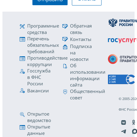
Программные
Обратная
средства
связь
Перечень
Контакты
обязательных
Подписка
требований
на
Противодействие
новости
коррупции
Об
Госслужба
использовании
в ФНС
информации
России
сайта
Вакансии
Общественный
совет
© 2005-202
ФНС Росси
Открытое
ведомство
Открытые
данные