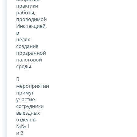
практики
работы,
проводимой
Инспекцией,
в
целях
создания
прозрачной
налоговой
среды.
В
мероприятии
примут
участие
сотрудники
выездных
отделов
№№ 1
и 2