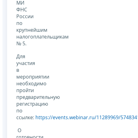
МИ
ФНС
России
по
крупнейшим
налогоплательщикам
№ 5.
Для
участия
в
мероприятии
необходимо
пройти
предварительную
регистрацию
по
ссылке:
https://events.webinar.ru/11289969/574834
О
готовности