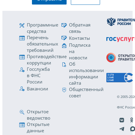
Программные
Обратная
средства
связь
Перечень
Контакты
обязательных
Подписка
требований
на
Противодействие
новости
коррупции
Об
Госслужба
использовании
в ФНС
информации
России
сайта
Вакансии
Общественный
совет
© 2005-202
ФНС Росси
Открытое
ведомство
Открытые
данные