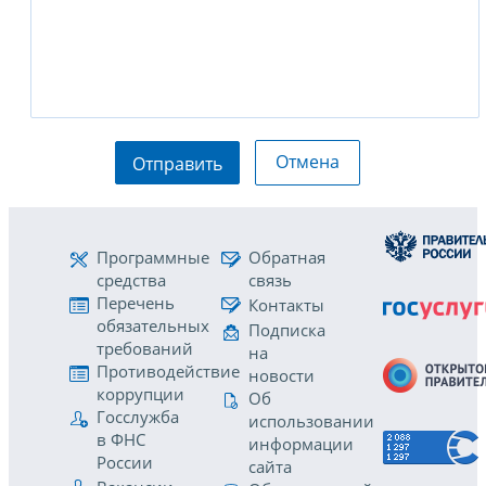
Отмена
Отправить
Программные
Обратная
средства
связь
Перечень
Контакты
обязательных
Подписка
требований
на
Противодействие
новости
коррупции
Об
Госслужба
использовании
в ФНС
информации
России
сайта