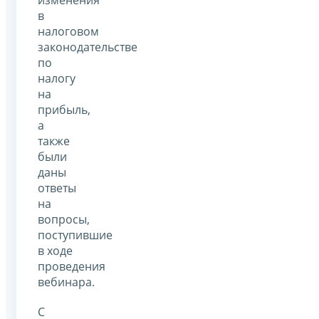
изменения
в
налоговом
законодательстве
по
налогу
на
прибыль,
а
также
были
даны
ответы
на
вопросы,
поступившие
в ходе
проведения
вебинара.
С