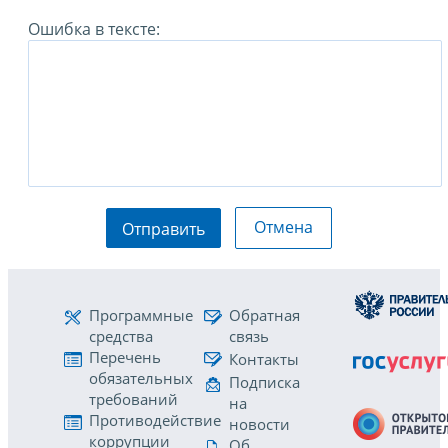
Ошибка в тексте:
Отмена
Отправить
Программные
Обратная
средства
связь
Перечень
Контакты
обязательных
Подписка
требований
на
Противодействие
новости
коррупции
Об