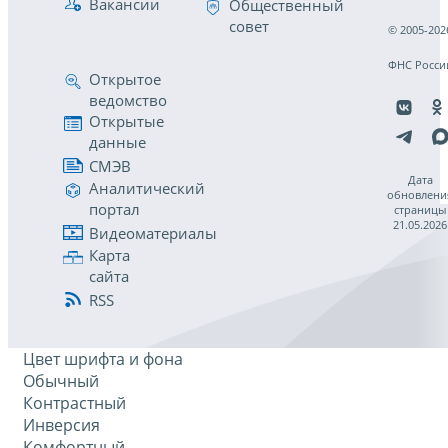
Вакансии
Общественный
совет
© 2005-202
ФНС Росси
Открытое
ведомство
Открытые
данные
СМЭВ
Дата
Аналитический
обновлени
портал
страницы
21.05.2026
Видеоматериалы
Карта
сайта
RSS
Цвет шрифта и фона
Обычный
Контрастный
Инверсия
Комфортный