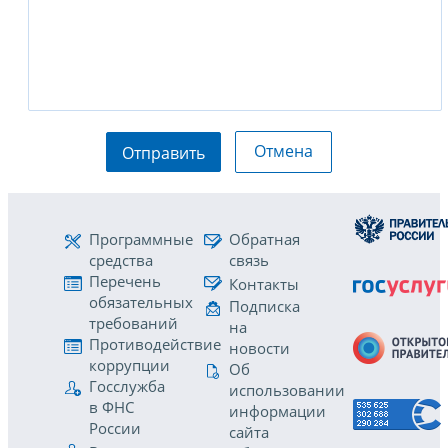
Отмена
Отправить
Программные
Обратная
средства
связь
Перечень
Контакты
обязательных
Подписка
требований
на
Противодействие
новости
коррупции
Об
Госслужба
использовании
в ФНС
информации
России
сайта