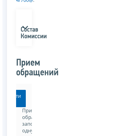
Состав
Комиссии
Прием
обращений
Перейти
При
обращении
заполните
одну