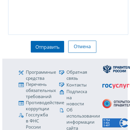
Отмена
Отправить
Программные
Обратная
средства
связь
Перечень
Контакты
обязательных
Подписка
требований
на
Противодействие
новости
коррупции
Об
Госслужба
использовании
в ФНС
информации
России
сайта