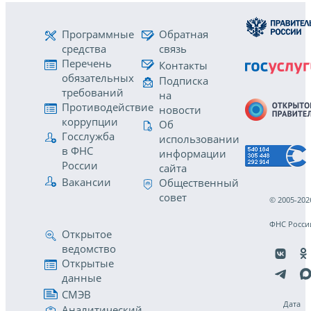
Программные
Обратная
средства
связь
Перечень
Контакты
обязательных
Подписка
требований
на
Противодействие
новости
коррупции
Об
Госслужба
использовании
в ФНС
информации
России
сайта
Вакансии
Общественный
совет
© 2005-202
ФНС Росси
Открытое
ведомство
Открытые
данные
СМЭВ
Дата
Аналитический