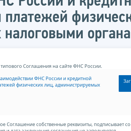
С России и кредит
 платежей физическ
 налоговыми орган
 типового Соглашения на сайте ФНС России.
аимодействии ФНС России и кредитной
Заг
атежей физических лиц, администрируемых
вое Соглашение собственные реквизиты, подписывает со
я и дата заключения соглашения не заполняются.