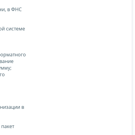
ми, в ФНС
ой системе
форматного
ование
умму;
го
анизации в
 пакет