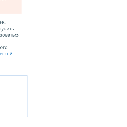
ФНС
лучить
зоваться
ого
ческой