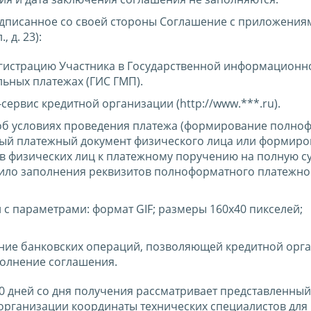
дписанное со своей стороны Соглашение с приложения
 д. 23):
егистрацию Участника в Государственной информационн
ьных платежах (ГИС ГМП).
сервис кредитной организации (http://www.***.ru).
 условиях проведения платежа (формирование полно
дый платежный документ физического лица или формир
в физических лиц к платежному поручению на полную с
ило заполнения реквизитов полноформатного платежно
с параметрами: формат GIF; размеры 160х40 пикселей;
ние банковских операций, позволяющей кредитной орг
олнение соглашения.
 дней со дня получения рассматривает представленный
 организации координаты технических специалистов для