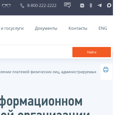
8-800-222-2222
и госуслуги
Документы
Контакты
ENG
Найти
влении платежей физических лиц, администрируемых
нформационном