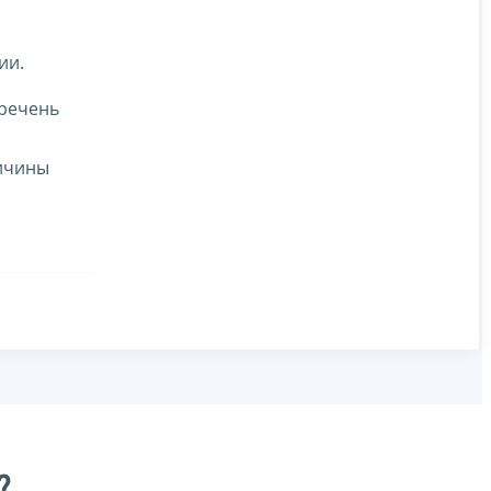
ии.
еречень
ричины
?