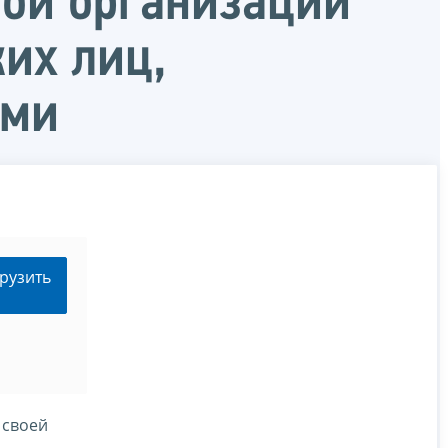
ной организации
их лиц,
ами
рузить
 своей