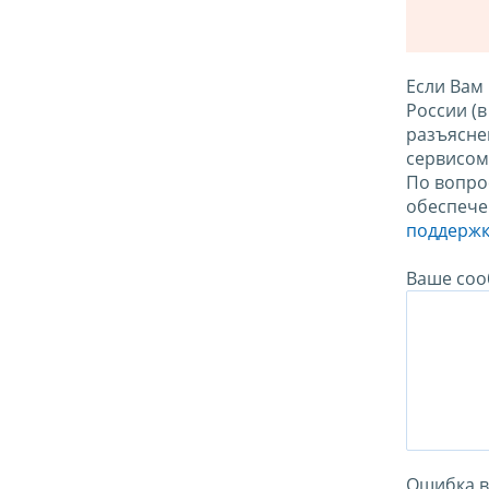
Если Вам
России (
разъясне
сервисо
По вопро
обеспече
поддержк
Ваше соо
Ошибка в 