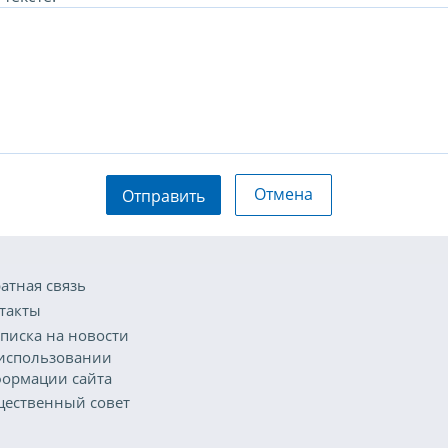
Отмена
Отправить
атная связь
такты
писка на новости
использовании
ормации сайта
ественный совет