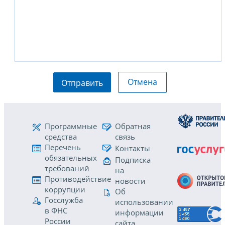
Отмена
Отправить
Программные
Обратная
средства
связь
Перечень
Контакты
обязательных
Подписка
требований
на
Противодействие
новости
коррупции
Об
Госслужба
использовании
в ФНС
информации
России
сайта