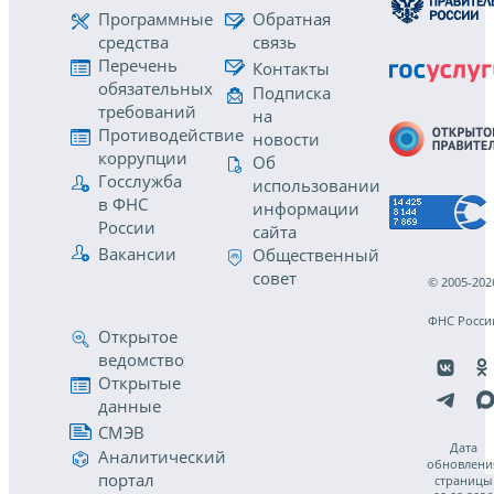
Программные
Обратная
средства
связь
Перечень
Контакты
обязательных
Подписка
требований
на
Противодействие
новости
коррупции
Об
Госслужба
использовании
в ФНС
информации
России
сайта
Вакансии
Общественный
совет
© 2005-202
ФНС Росси
Открытое
ведомство
Открытые
данные
СМЭВ
Дата
Аналитический
обновлени
портал
страницы