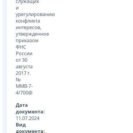
служащих
и
урегулированию
конфликта
интересов,
утвержденное
приказом
ФНС
России
от 30
августа
2017 г.
№
ММВ-7-
4/700@
Дата
документа:
11.07.2024
Вид
документа: