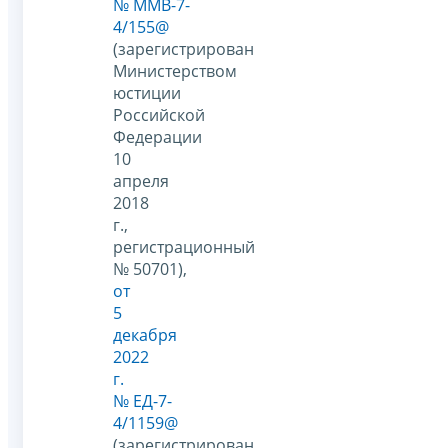
№ ММВ-7-
4/155@
(зарегистрирован
Министерством
юстиции
Российской
Федерации
10
апреля
2018
г.,
регистрационный
№ 50701),
от
5
декабря
2022
г.
№ ЕД-7-
4/1159@
(зарегистрирован