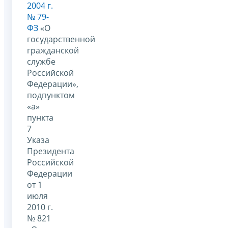
2004 г.
№ 79-
ФЗ
«О
государственной
гражданской
службе
Российской
Федерации»,
подпунктом
«а»
пункта
7
Указа
Президента
Российской
Федерации
от 1
июля
2010 г.
№ 821