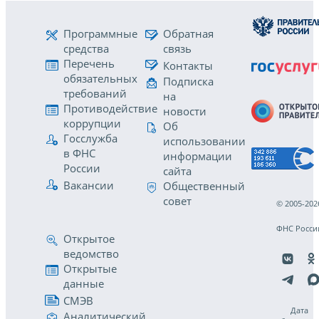
Программные
Обратная
средства
связь
Перечень
Контакты
обязательных
Подписка
требований
на
Противодействие
новости
коррупции
Об
Госслужба
использовании
в ФНС
информации
России
сайта
Вакансии
Общественный
совет
© 2005-202
ФНС Росси
Открытое
ведомство
Открытые
данные
СМЭВ
Дата
Аналитический