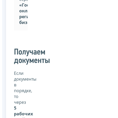
«Государственная
онлайн-
регистрация
бизнеса»
Получаем
документы
Если
документы
в
порядке,
то
через
5
рабочих