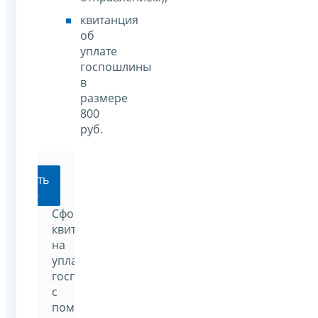
квитанция
об
уплате
госпошлины
в
размере
800
руб.
мировать
танцию
Сформировать
квитанцию
на
уплату
госпошлины
с
помощью