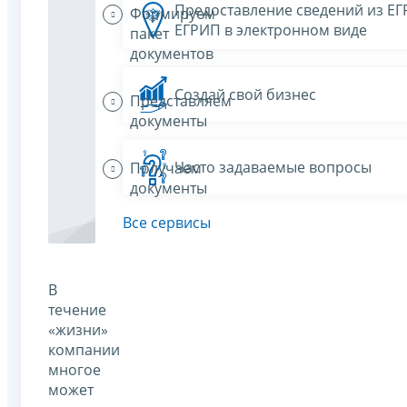
Предоставление сведений из Е
Формируем
ЕГРИП в электронном виде
пакет
документов
Создай свой бизнес
Представляем
документы
Часто задаваемые вопросы
Получаем
документы
Все сервисы
В
течение
«жизни»
компании
многое
может