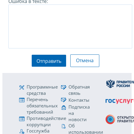
Ошибка в тексте:
Отмена
Отправить
Программные
Обратная
средства
связь
Перечень
Контакты
обязательных
Подписка
требований
на
Противодействие
новости
коррупции
Об
Госслужба
использовании