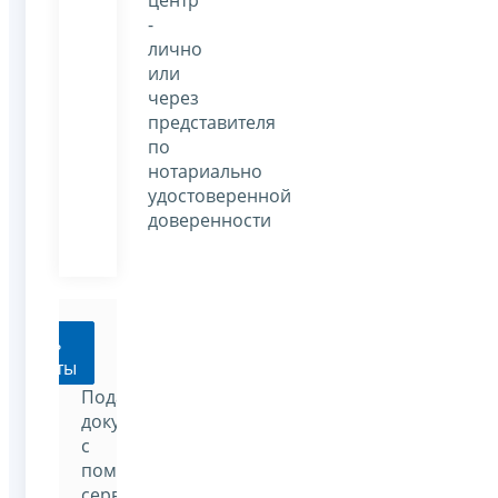
центр
-
лично
или
через
представителя
по
нотариально
удостоверенной
доверенности
Подать
окументы
Подать
документы
с
помощью
сервиса: