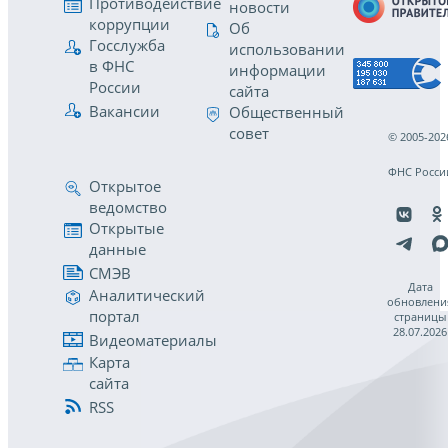
Противодействие
новости
коррупции
Об
Госслужба
использовании
в ФНС
информации
России
сайта
Вакансии
Общественный
совет
© 2005-202
ФНС Росси
Открытое
ведомство
Открытые
данные
СМЭВ
Дата
Аналитический
обновлени
портал
страницы
28.07.2026
Видеоматериалы
Карта
сайта
RSS