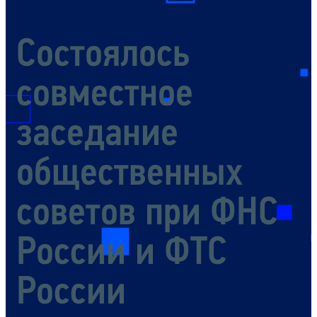
Состоялось
совместное
заседание
общественных
советов при ФНС
России и ФТС
России