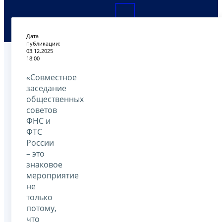
Дата
публикации:
03.12.2025
18:00
«Совместное
заседание
общественных
советов
ФНС и
ФТС
России
– это
знаковое
мероприятие
не
только
потому,
что