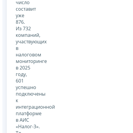
число
составит
уже
876.
Из 732
компаний,
участвующих
в
налоговом
мониторинге
в 2025
году,
601
успешно
подключены
к
интеграционной
платформе
в АИС
«Налог-3».
То