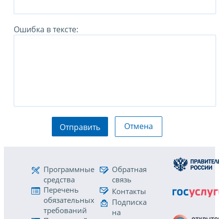
Ошибка в тексте:
Отмена
Отправить
Программные
Обратная
средства
связь
Перечень
Контакты
обязательных
Подписка
требований
на