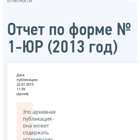
отчётности
Отчет по форме №
1-ЮР (2013 год)
Дата
публикации:
22.01.2015
11:39
(архив)
Это архивная
публикация -
она может
содержать
устаревшую