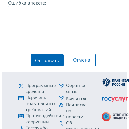
Ошибка в тексте:
Отмена
Отправить
Программные
Обратная
средства
связь
Перечень
Контакты
обязательных
Подписка
требований
на
Противодействие
новости
коррупции
Об
Госслужба
использовании