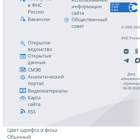
в ФНС
информации
России
сайта
Вакансии
Общественный
совет
© 2005-202
ФНС Росси
Открытое
ведомство
Открытые
данные
СМЭВ
Дата
Аналитический
обновлени
портал
страницы
06.08.2026
Видеоматериалы
Карта
сайта
RSS
Цвет шрифта и фона
Обычный