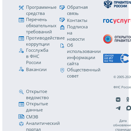
Программные
Обратная
средства
связь
Перечень
Контакты
обязательных
Подписка
требований
на
Противодействие
новости
коррупции
Об
Госслужба
использовании
в ФНС
информации
России
сайта
Вакансии
Общественный
совет
© 2005-202
ФНС Росси
Открытое
ведомство
Открытые
данные
СМЭВ
Дата
Аналитический
обновлени
портал
страницы