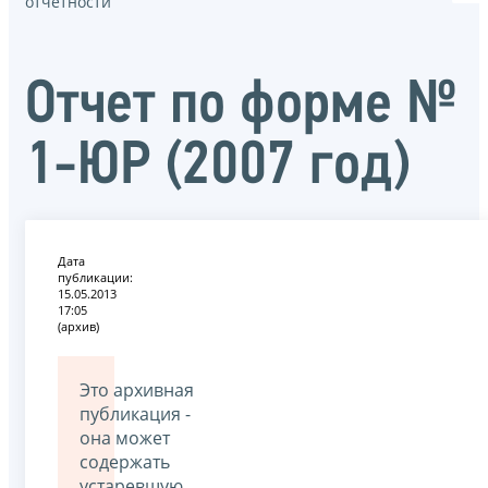
отчётности
Отчет по форме №
1-ЮР (2007 год)
Дата
публикации:
15.05.2013
17:05
(архив)
Это архивная
публикация -
она может
содержать
устаревшую