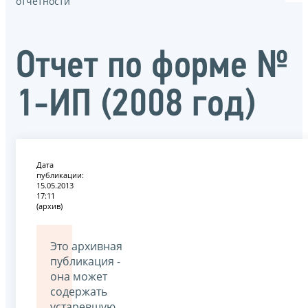
отчётности
Отчет по форме №
1-ИП (2008 год)
Дата
публикации:
15.05.2013
17:11
(архив)
Это архивная
публикация -
она может
содержать
устаревшую