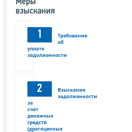
Меры
взыскания
1
Требование
об
уплате
задолженности
2
Взыскание
задолженности
за
счет
денежных
средств
(драгоценных