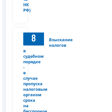
НК
РФ)
8
Взыскание
налогов
в
судебном
порядке
-
в
случае
пропуска
налоговым
органом
срока
на
бесспорное