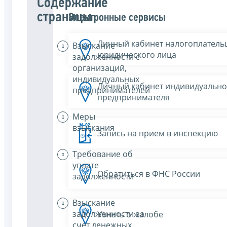
Содержание
страницы
Электронные сервисы
Личный кабинет налогоплатель
Взыскание
юридического лица
задолженности с
организаций,
индивидуальных
Личный кабинет индивидуально
предпринимателей
предпринимателя
Меры
взыскания
Запись на прием в инспекцию
Требование об
уплате
Обратиться в ФНС России
задолженности
Взыскание
задолженности за
Узнать о жалобе
счет денежных