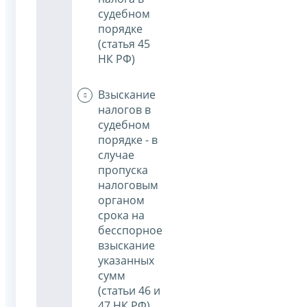
судебном
порядке
(статья 45
НК РФ)
Взыскание
налогов в
судебном
порядке - в
случае
пропуска
налоговым
органом
срока на
бесспорное
взыскание
указанных
сумм
(статьи 46 и
47 НК РФ)