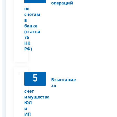
операций
по
счетам
в
банке
(статья
76
НК
РФ)
5
Взыскание
за
счет
имущества
ЮЛ
и
ИП