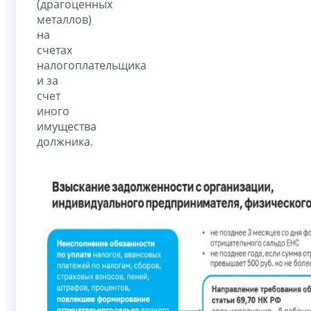
(драгоценных
металлов)
на
счетах
налогоплательщика
и за
счет
иного
имущества
должника.