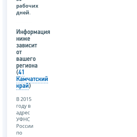
рабочих
дней
.
Информация
ниже
зависит
от
вашего
региона
(
41
Камчатский
край
)
В 2015
году в
адрес
УФНС
России
по