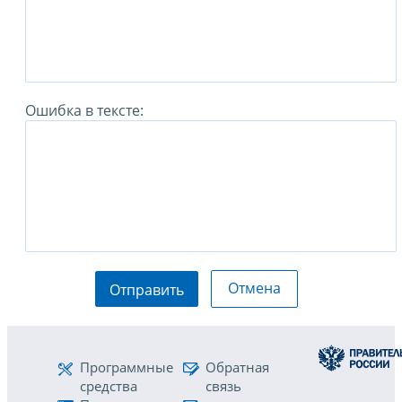
Ошибка в тексте:
Отмена
Отправить
Программные
Обратная
средства
связь