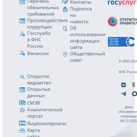
Перечень
Контакты
обязательных
Подписка
требований
на
Противодействие
новости
коррупции
Об
Госслужба
использовании
в ФНС
информации
России
сайта
Вакансии
Общественный
совет
© 2005-202
ФНС Росси
Открытое
ведомство
Открытые
данные
СМЭВ
Дата
Аналитический
обновлени
портал
страницы
04.12.2025
Видеоматериалы
Карта
сайта