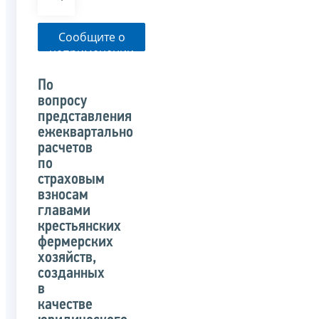
Сообщите о
неприменении
налоговым
органом
По
указанного
вопросу
письма
представления
ежеквартально
расчетов
по
страховым
взносам
главами
крестьянских
фермерских
хозяйств,
созданных
в
качестве