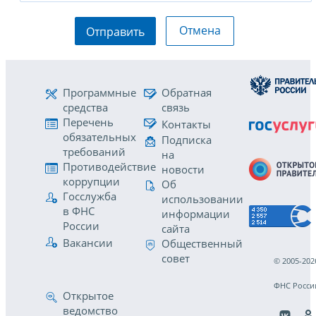
Отмена
Отправить
Программные
Обратная
средства
связь
Перечень
Контакты
обязательных
Подписка
требований
на
Противодействие
новости
коррупции
Об
Госслужба
использовании
в ФНС
информации
России
сайта
Вакансии
Общественный
совет
© 2005-202
ФНС Росси
Открытое
ведомство