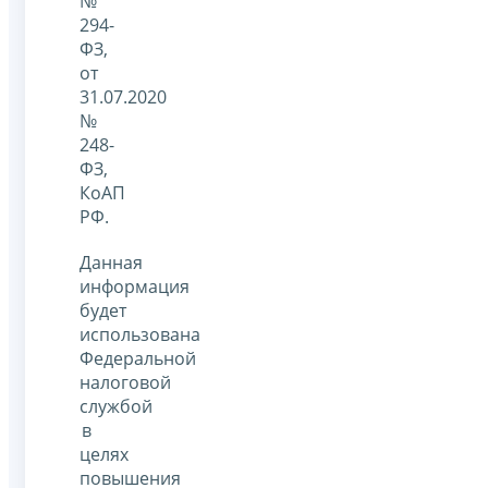
№
294-
ФЗ,
от
31.07.2020
№
248-
ФЗ,
КоАП
РФ.
Данная
информация
будет
использована
Федеральной
налоговой
службой
в
целях
повышения