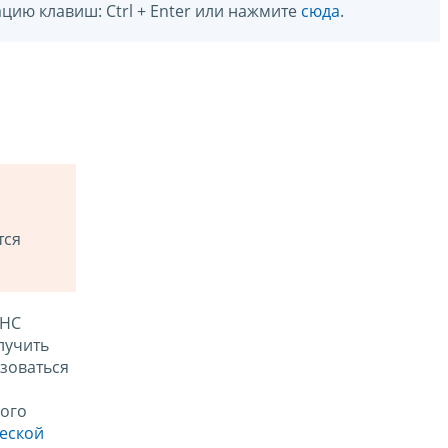
цию клавиш: Ctrl + Enter или нажмите
сюда
.
тся
ФНС
лучить
зоваться
ого
ческой