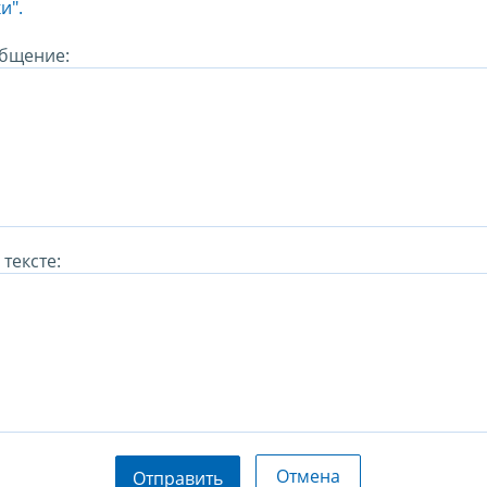
и".
бщение:
тексте:
Отмена
Отправить