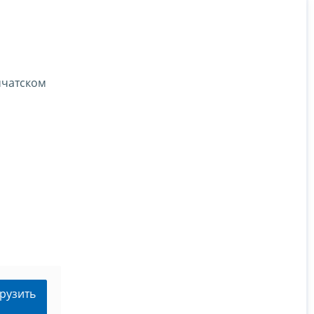
мчатском
рузить